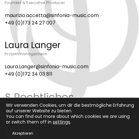
Founder & Executive Producer
maurizio.accetta@sinfonia-music.com
+49 (0)173 24 27 007
Laura Langer
Projektmanagement
Laura.Langer@sinfonia-music.com
+49 (0)172 34 03 811
§ Rechtliches
Wir verwenden Cookies, um dir die bestmögliche Erfahrung
auf unserer Website zu bieten.
Datenschutz
Impressum
You can find out more about which cookies we are using
or switch them off in
settings
.
Akzeptieren